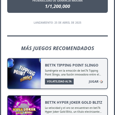
PROBABILIDAD DE GANANCIA MÁXIMA
1/1,200,000
LANZAMIENTO: 25 DE ABRIL DE 2025
MÁS JUEGOS RECOMENDADOS
BET7K TIPPING POINT SLINGO
Sumérgete en la emoción de bet7k Tipping
Point Slingo, una fusión innovadora entre el
bingo tradicional y las tragamonedas de video
JUGAR 🎲
VOLATILIDAD ALTA
más modernas.
BET7K HYPER JOKER GOLD BLITZ
La velocidad y el oro se encuentran en bet7k
Hyper Joker Gold Blitz, un título electrizante