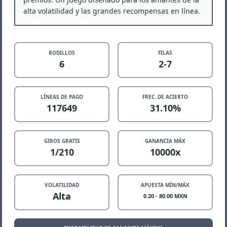
alta volatilidad y las grandes recompensas en línea.
RODILLOS
FILAS
6
2-7
LÍNEAS DE PAGO
FREC. DE ACIERTO
117649
31.10%
GIROS GRATIS
GANANCIA MÁX
1/210
10000x
VOLATILIDAD
APUESTA MÍN/MÁX
Alta
0.20 - 80.00 MXN