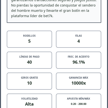
No pierdas la oportunidad de conquistar el sendero
del hombre muerto y llevarte el gran botín en la
plataforma líder de bet7k.
RODILLOS
FILAS
5
4
LÍNEAS DE PAGO
FREC. DE ACIERTO
40
96.1%
GIROS GRATIS
GANANCIA MÁX
10
10000x
VOLATILIDAD
APUESTA MÍN/MÁX
Alta
0.20 - 200.00