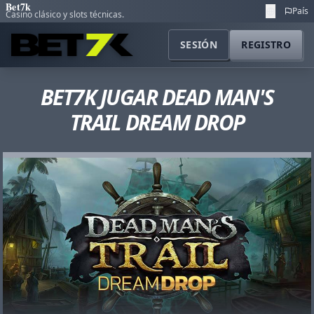
Bet7k
País
Casino clásico y slots técnicas.
SESIÓN
REGISTRO
BET7K JUGAR DEAD MAN'S
TRAIL DREAM DROP