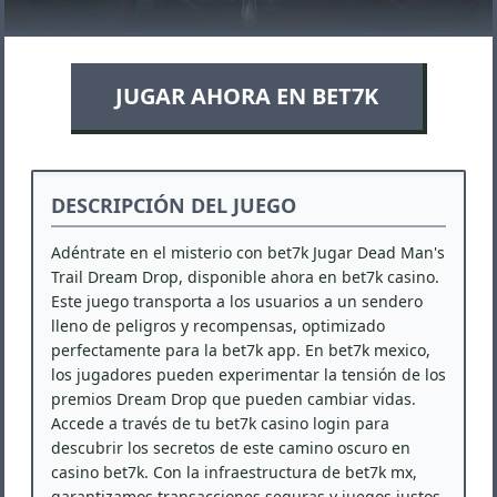
JUGAR AHORA EN BET7K
DESCRIPCIÓN DEL JUEGO
Adéntrate en el misterio con bet7k Jugar Dead Man's
Trail Dream Drop, disponible ahora en bet7k casino.
Este juego transporta a los usuarios a un sendero
lleno de peligros y recompensas, optimizado
perfectamente para la bet7k app. En bet7k mexico,
los jugadores pueden experimentar la tensión de los
premios Dream Drop que pueden cambiar vidas.
Accede a través de tu bet7k casino login para
descubrir los secretos de este camino oscuro en
casino bet7k. Con la infraestructura de bet7k mx,
garantizamos transacciones seguras y juegos justos.