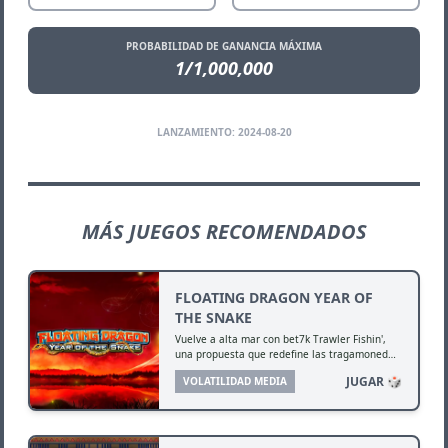
PROBABILIDAD DE GANANCIA MÁXIMA
1/1,000,000
LANZAMIENTO: 2024-08-20
MÁS JUEGOS RECOMENDADOS
FLOATING DRAGON YEAR OF
THE SNAKE
Vuelve a alta mar con bet7k Trawler Fishin',
una propuesta que redefine las tragamonedas
de pesca.
JUGAR 🎲
VOLATILIDAD MEDIA