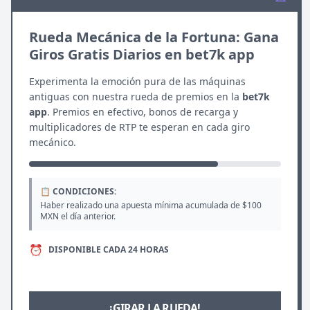
Rueda Mecánica de la Fortuna: Gana
Giros Gratis Diarios en bet7k app
Experimenta la emoción pura de las máquinas
antiguas con nuestra rueda de premios en la
bet7k
app
. Premios en efectivo, bonos de recarga y
multiplicadores de RTP te esperan en cada giro
mecánico.
📋 CONDICIONES:
Haber realizado una apuesta mínima acumulada de $100
MXN el día anterior.
⏰
DISPONIBLE CADA 24 HORAS
¡GIRAR LA RUEDA!