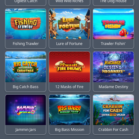
Ugliest Catch
Wild Wild Riches
The Dog House
Fishing Trawler
Lure of Fortune
Trawler Fishin'
Big Catch Bass
12 Masks of Fire
Madame Destiny
Jammin Jars
Big Bass Mission
Crabbin For Cash