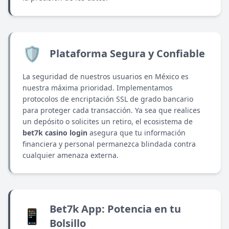
29/06/2026 Cesa*** pego el jackpot de 165,000 MXN 💥
29/06/2026 Kevin*** retiro exitoso 12,400 MXN ✅
29/06/2026 JuanMi*** recibio bono 100 MXN 🎁
29/06/2026 Ang*** retiro exitoso 10,900 MXN 💸
🛡️
29/06/2026 Montse*** pego el jackpot de 168,000 MXN 🎰
Plataforma Segura y Confiable
29/06/2026 Edu*** recibio reembolso 480 MXN 🎊
29/06/2026 Abril*** retiro exitoso 3,700 MXN 💸
La seguridad de nuestros usuarios en México es
29/06/2026 JuanAleja*** pego el jackpot de 107,000 MXN 
nuestra máxima prioridad. Implementamos
29/06/2026 JuanJ*** recibio bono 650 MXN ✨
protocolos de encriptación SSL de grado bancario
29/06/2026 JuanJo*** gano 10,000 MXN 🏆
para proteger cada transacción. Ya sea que realices
un depósito o solicites un retiro, el ecosistema de
bet7k casino login
asegura que tu información
financiera y personal permanezca blindada contra
cualquier amenaza externa.
Bet7k App: Potencia en tu
📱
Bolsillo