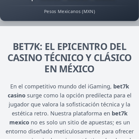
29/06/2026 JuanD*** recibio reembolso 640 MXN 🔄
29/06/2026 JuanS*** pego el jackpot de 208,000 MXN 🎰
Pesos Mexicanos (MXN)
29/06/2026 JuanL*** recibio reembolso 1,200 MXN 🔄
29/06/2026 Gae*** recibio bono 700 MXN 🎁
29/06/2026 Ces*** gano 32,000 MXN 🏆
29/06/2026 Gael*** recibio bono 1,200 MXN 🎉
BET7K: EL EPICENTRO DEL
29/06/2026 Seb*** recibio reembolso 300 MXN 💵
CASINO TÉCNICO Y CLÁSICO
29/06/2026 JuanDi*** recibio bono 1,800 MXN 🎁
29/06/2026 JuanA*** recibio bono 950 MXN 🎉
EN MÉXICO
29/06/2026 Abr*** retiro exitoso 14,300 MXN 💸
29/06/2026 JuanAl*** gano 23,000 MXN 🏆
29/06/2026 JuanAn*** pego el jackpot de 196,000 MXN 🎰
En el competitivo mundo del iGaming,
bet7k
29/06/2026 Kev*** pego el jackpot de 33,000 MXN 💥
casino
surge como la opción predilecta para el
29/06/2026 JuanM*** pego el jackpot de 113,000 MXN 🚀
jugador que valora la sofisticación técnica y la
29/06/2026 JuanF*** pego el jackpot de 141,000 MXN 🎰
estética retro. Nuestra plataforma en
bet7k
29/06/2026 Abri*** gano 11,000 MXN 🔥
29/06/2026 JuanAle*** pego el jackpot de 161,000 MXN 💥
mexico
no es solo un sitio de apuestas; es un
29/06/2026 JuanAna*** pego el jackpot de 55,000 MXN 🎰
entorno diseñado meticulosamente para ofrecer
29/06/2026 JuanAnaI*** recibio bono 800 MXN ✨