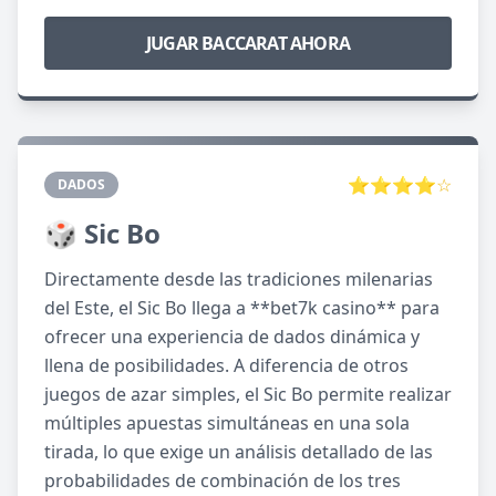
JUGAR BACCARAT AHORA
⭐
⭐
⭐
⭐
☆
DADOS
🎲 Sic Bo
Directamente desde las tradiciones milenarias
del Este, el Sic Bo llega a **bet7k casino** para
ofrecer una experiencia de dados dinámica y
llena de posibilidades. A diferencia de otros
juegos de azar simples, el Sic Bo permite realizar
múltiples apuestas simultáneas en una sola
tirada, lo que exige un análisis detallado de las
probabilidades de combinación de los tres