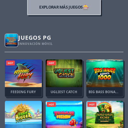
🎰
EXPLORAR MÁS JUEGOS
JUEGOS PG
INNOVACIÓN MÓVIL
HOT
HOT
FEEDING FURY
UGLIEST CATCH
BIG BASS BONANZA
HOT
HOT