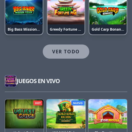
Big Bass Mission Fishin'
Greedy Fortune Pig
Gold Carp Bonanza
VER TODO
JUEGOS EN VIVO
HOT
NUEVO