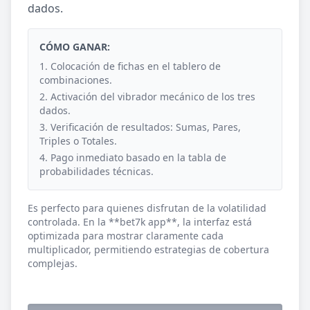
dados.
CÓMO GANAR:
1. Colocación de fichas en el tablero de
combinaciones.
2. Activación del vibrador mecánico de los tres
dados.
3. Verificación de resultados: Sumas, Pares,
Triples o Totales.
4. Pago inmediato basado en la tabla de
probabilidades técnicas.
Es perfecto para quienes disfrutan de la volatilidad
controlada. En la **bet7k app**, la interfaz está
optimizada para mostrar claramente cada
multiplicador, permitiendo estrategias de cobertura
complejas.