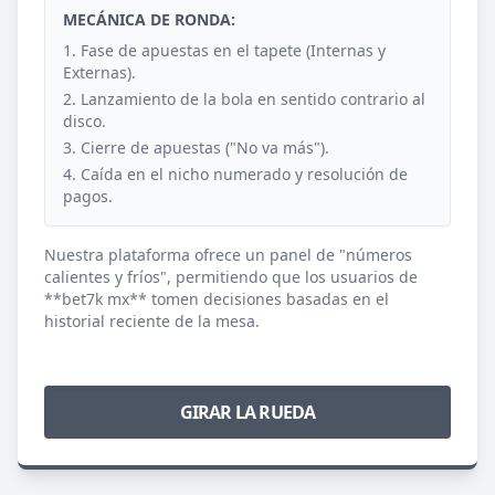
MECÁNICA DE RONDA:
1. Fase de apuestas en el tapete (Internas y
Externas).
2. Lanzamiento de la bola en sentido contrario al
disco.
3. Cierre de apuestas ("No va más").
4. Caída en el nicho numerado y resolución de
pagos.
Nuestra plataforma ofrece un panel de "números
calientes y fríos", permitiendo que los usuarios de
**bet7k mx** tomen decisiones basadas en el
historial reciente de la mesa.
GIRAR LA RUEDA